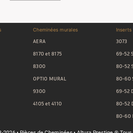
s
Cheminées murales
Inserts
AERA
3073
8170 et 8175
69-52 
8300
80-52 
OPTIO MURAL
80-60 
9300
69-52 
4105 et 4110
80-52 
80-60
-2026 • Pièces de Cheminées • Altura Prestige ® Tous d