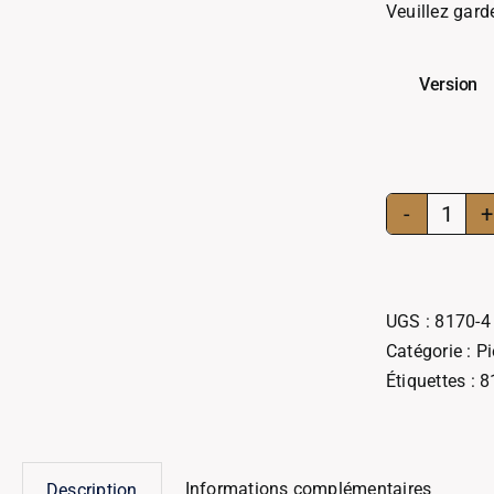
Veuillez gard
Version
quant
de
Briqu
réfrac
UGS :
8170-4
N°4
Catégorie :
Pi
8170
Étiquettes :
8
Informations complémentaires
Description