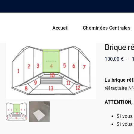
Skip
to
content
Accueil
Cheminées Centrales
Brique r
100,00
€
–
La
brique ré
réfractaire N
ATTENTION, ve
Si vous
Si vous