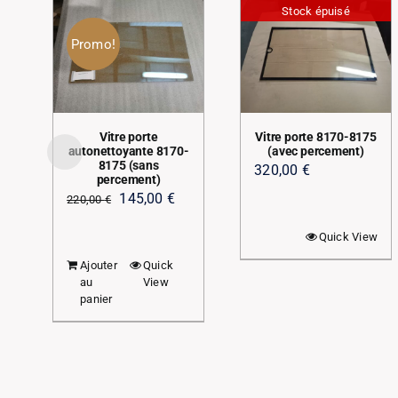
Stock épuisé
Promo!
Vitre porte
Vitre porte 8170-8175
autonettoyante 8170-
(avec percement)
8175 (sans
320,00
€
percement)
Le
Le
145,00
€
220,00
€
prix
prix
Quick View
initial
actuel
Ajouter
Quick
était :
est :
au
View
220,00 €.
145,00 €.
panier