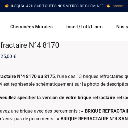
JUSQU'À -42% SUR TOUTES NOS VITRES DE CHEMINÉE !
Ignorer
Cheminées Murales
Insert/Loft/Lineo
Nos s
éfractaire N°4 8170
Plage
125,00
€
de
prix :
fractaire N°4 8170 ou 8175
, l’une des 13 briques réfractaires
100,00 €
°4 est représentée schématiquement sur la photo de description 
à
125,00 €
uillez spécifier la version de votre brique réfractaire réfrac
 avez une brique avec des percements :
« BRIQUE REFRACTAI
 n’avez pas de percements :
« BRIQUE REFRACTAIRE N°4 SA