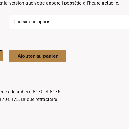
er la version que votre appareil possède à l’heure actuelle.
Ajouter au panier
ité
e
taire
èces détachées 8170 et 8175
170-8175
,
Brique réfractaire