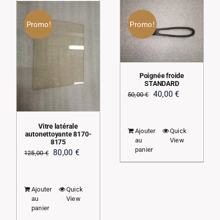
Promo!
Promo!
Poignée froide
STANDARD
Le
Le
40,00
€
50,00
€
prix
prix
initial
actuel
Vitre latérale
Ajouter
Quick
était :
est :
autonettoyante 8170-
au
View
8175
50,00 €.
40,00 €.
panier
Le
Le
80,00
€
125,00
€
prix
prix
initial
actuel
Ajouter
Quick
était :
est :
au
View
125,00 €.
80,00 €.
panier