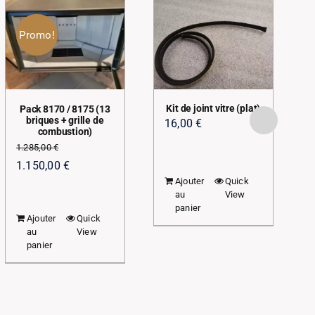
Promo!
Kit de joint vitre (plat)
Pack 8170 / 8175 (13
briques + grille de
16,00
€
combustion)
1.285,00
€
Le
Le
1.150,00
€
Ajouter
Quick
prix
prix
au
View
initial
actuel
panier
Ajouter
Quick
était :
est :
au
View
1.285,00 €.
1.150,00 €.
panier