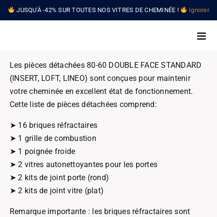
Skip
JUSQU'À -42% SUR TOUTES NOS VITRES DE CHEMINÉE !
Ignorer
to
content
Les pièces détachées 80-60 DOUBLE FACE STANDARD
(INSERT, LOFT, LINEO) sont conçues pour maintenir
votre cheminée en excellent état de fonctionnement.
Cette liste de pièces détachées comprend:
➤ 16 briques réfractaires
➤ 1 grille de combustion
➤ 1 poignée froide
➤ 2 vitres autonettoyantes pour les portes
➤ 2 kits de joint porte (rond)
➤ 2 kits de joint vitre (plat)
Remarque importante : les briques réfractaires sont