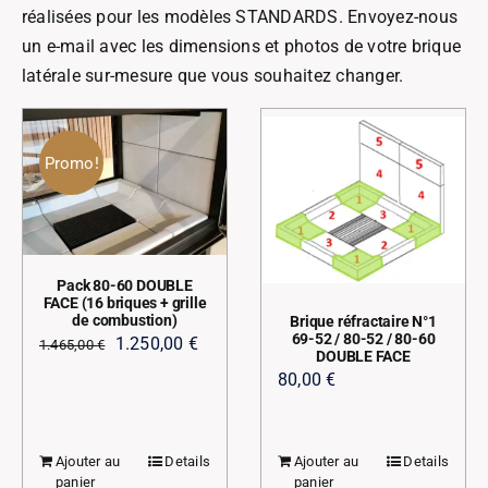
réalisées pour les modèles STANDARDS. Envoyez-nous
un e-mail avec les dimensions et photos de votre brique
latérale sur-mesure que vous souhaitez changer.
Promo!
Pack 80-60 DOUBLE
FACE (16 briques + grille
de combustion)
Brique réfractaire N°1
69-52 / 80-52 / 80-60
Le
Le
1.250,00
€
1.465,00
€
DOUBLE FACE
prix
prix
80,00
€
initial
actuel
était :
est :
1.465,00 €.
1.250,00 €.
Ajouter au
Details
Ajouter au
Details
panier
panier