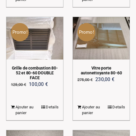
Promo!
Promo!
Grille de combustion 80-
Vitre porte
52 et 80-60 DOUBLE
autonettoyante 80-60
FACE
Le
Le
230,00
€
275,00
€
Le
Le
100,00
€
125,00
€
prix
prix
prix
prix
initial
actuel
initial
actuel
était :
est :
Ajouter au
Details
Ajouter au
Details
était :
est :
275,00 €.
230,00 €.
panier
panier
125,00 €.
100,00 €.