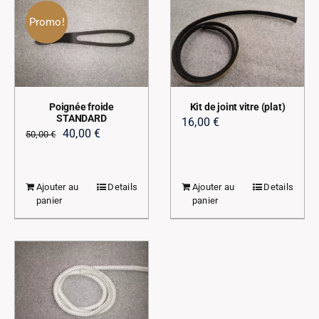
Promo!
Poignée froide
Kit de joint vitre (plat)
STANDARD
16,00
€
Le
Le
40,00
€
50,00
€
prix
prix
initial
actuel
Ajouter au
Details
Ajouter au
Details
était :
est :
panier
panier
50,00 €.
40,00 €.