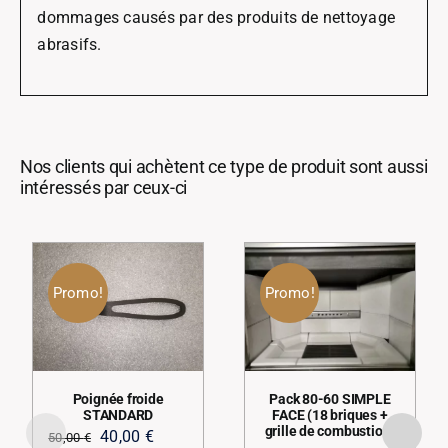
dommages causés par des produits de nettoyage
abrasifs.
Nos clients qui achètent ce type de produit sont aussi
intéressés par ceux-ci
Promo!
Promo!
Poignée froide
Pack 80-60 SIMPLE
STANDARD
FACE (18 briques +
grille de combustion)
Le
Le
40,00
€
50,00
€