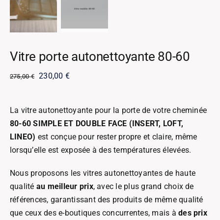
Vitre porte autonettoyante 80-60
Le
Le
230,00
€
275,00
€
prix
prix
initial
actuel
La vitre autonettoyante pour la porte de votre cheminée
était :
est :
80-60 SIMPLE ET DOUBLE FACE (INSERT, LOFT,
275,00 €.
230,00 €.
LINEO)
est conçue pour rester propre et claire, même
lorsqu’elle est exposée à des températures élevées.
Nous proposons les vitres autonettoyantes de haute
qualité
au meilleur prix
, avec le plus grand choix de
références, garantissant des produits de même qualité
que ceux des e-boutiques concurrentes, mais à
des prix