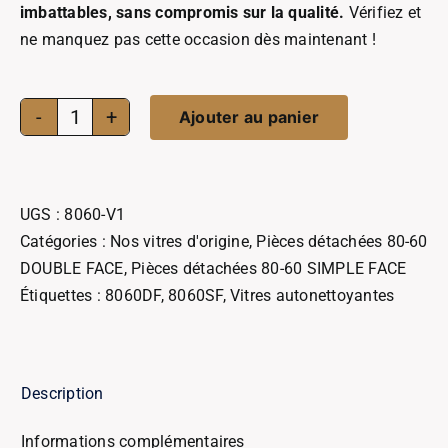
imbattables, sans compromis sur la qualité.
Vérifiez et
ne manquez pas cette occasion dès maintenant !
Ajouter au panier
quantité
de
Vitre
porte
UGS :
8060-V1
autonettoyante
Catégories :
Nos vitres d'origine
,
Pièces détachées 80-60
80-
DOUBLE FACE
,
Pièces détachées 80-60 SIMPLE FACE
60
Étiquettes :
8060DF
,
8060SF
,
Vitres autonettoyantes
Description
Informations complémentaires