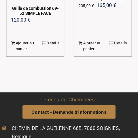
Le
Le
165,00
€
205,00
€
Grille de combustion 69-
prix
prix
52 SIMPLE FACE
120,00
€
initial
actuel
était :
est :
205,00 €.
165,00 €.
Ajouter au
Details
Ajouter au
Details
panier
panier
Pièces de Cheminées
Contact – Demande d’informations
CHEMIN DE LA GUELENNE 66B, 7060 SOIGNIES,
Belgique