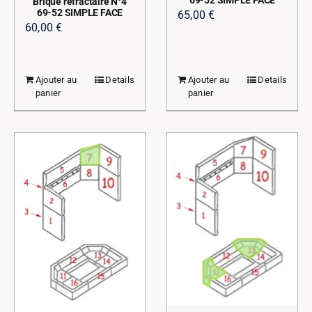
69-52 SIMPLE FACE
Brique réfractaire N°4
69-52 SIMPLE FACE
65,00
€
produit
60,00
€
Ajouter au
Details
Ajouter au
Details
panier
panier