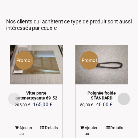
Nos clients qui achètent ce type de produit sont aussi
intéressés par ceux-ci
Promo!
Promo!
Vitre porte
Poignée froide
autonettoyante 69-52
STANDARD
Le
Le
Le
Le
165,00
€
40,00
€
205,00
€
50,00
€
prix
prix
prix
prix
initial
actuel
initial
actuel
Ajouter
Details
Ajouter
Details
était :
est :
était :
est :
au
au
205,00 €.
165,00 €.
50,00 €.
40,00 €.