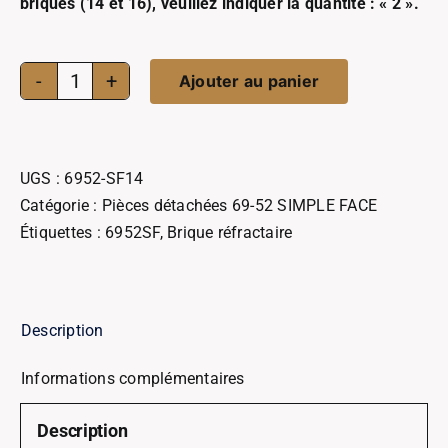
briques (14 et 16), veuillez indiquer la quantité : « 2 ».
Ajouter au panier
quantité
de
Brique
réfractaire
UGS :
6952-SF14
N°14/16
Catégorie :
Pièces détachées 69-52 SIMPLE FACE
69-
Étiquettes :
6952SF
,
Brique réfractaire
52
SIMPLE
FACE
Description
Informations complémentaires
Description