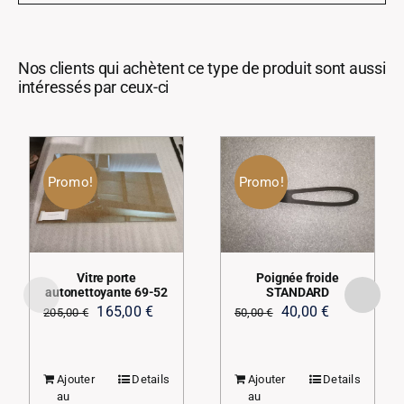
Nos clients qui achètent ce type de produit sont aussi
intéressés par ceux-ci
Promo!
Promo!
Vitre porte
Poignée froide
autonettoyante 69-52
STANDARD
Le
Le
Le
Le
165,00
€
40,00
€
205,00
€
50,00
€
prix
prix
prix
prix
initial
actuel
initial
actuel
Ajouter
Details
Ajouter
Details
était :
est :
était :
est :
au
au