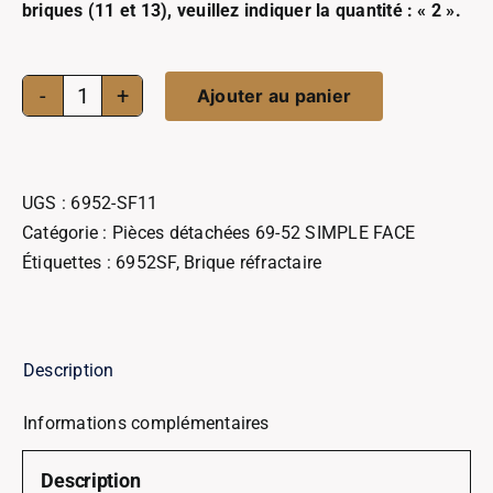
briques (11 et 13), veuillez indiquer la quantité : « 2 ».
Ajouter au panier
quantité
de
Brique
réfractaire
UGS :
6952-SF11
N°11/13
Catégorie :
Pièces détachées 69-52 SIMPLE FACE
69-
Étiquettes :
6952SF
,
Brique réfractaire
52
SIMPLE
FACE
Description
Informations complémentaires
Description